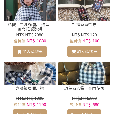
花帔手工斗篷 熊耳造型 -
祈福香氛御守
金門花帔系列
NT$.NT$.2080
NT$.NT$.120
會員價
NT$. 1880
會員價
NT$. 100
加入購物車
加入購物車
喜鵲築巢彌月禮
環保背心袋 - 金門花帔
NT$.NT$.1290
NT$.NT$.680
會員價
NT$. 1190
會員價
NT$. 680