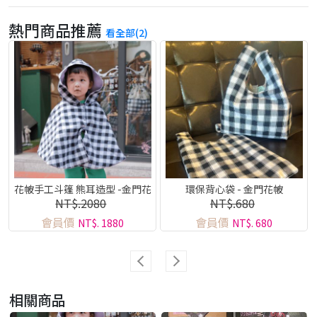
熱門商品推薦
看全部(2)
花帔手工斗篷 熊耳造型 -金門花
環保背心袋 - 金門花帔
NT$.2080
NT$.680
帔系列
會員價
會員價
NT$. 1880
NT$. 680
相關商品