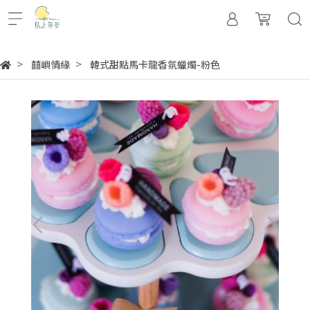
囍嶼情緣
韓式甜點馬卡龍香氛蠟燭-粉色