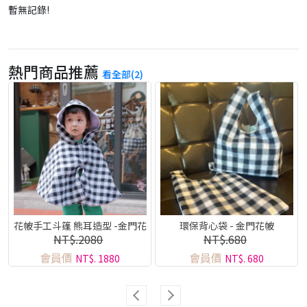
暫無記錄!
熱門商品推薦
看全部(2)
花帔手工斗篷 熊耳造型 -金門花
環保背心袋 - 金門花帔
NT$.2080
NT$.680
帔系列
會員價
會員價
NT$. 1880
NT$. 680