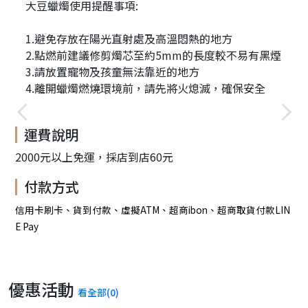
大豆蠟燭使用提醒事項:
1.避免存放在陽光直射處及高溫悶熱的地方
2.點燃前建議修剪燭芯至約5mm的長度較不易有黑煙
3.請放置寵物及孩童無法靠近的地方
4.離開蠟燭燃燒環境前，請先將火熄滅，確保安全
運費說明
2000元以上免運，採店到店60元
付款方式
信用卡刷卡、貨到付款、虛擬ATM、超商ibon、超商取貨付款LIN
E Pay
優惠活動
看全部(0)