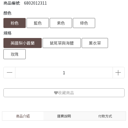
商品編號:
6802012311
顏色
粉色
藍色
紫色
綠色
規格
英國梨小蒼蘭
鼠尾草與海鹽
薰衣草
玫瑰
收藏商品
商品介紹
運費說明
付款方式