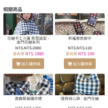
相關商品
花帔手工斗篷 熊耳造型 -
祈福香氛御守
金門花帔系列
NT$.NT$.2080
NT$.NT$.120
會員價
NT$. 1880
會員價
NT$. 100
加入購物車
加入購物車
喜鵲築巢彌月禮
環保背心袋 - 金門花帔