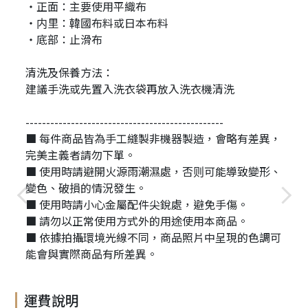
・正面：主要使用平織布
・内里：韓國布料或日本布料
・底部：止滑布
清洗及保養方法：
建議手洗或先置入洗衣袋再放入洗衣機清洗
------------------------------------------------
■ 每件商品皆為手工縫製非機器製造，會略有差異，
完美主義者請勿下單。
■ 使用時請避開火源雨潮濕處，否则可能導致變形、
變色、破損的情況發生。
■ 使用時請小心金屬配件尖銳處，避免手傷。
■ 請勿以正常使用方式外的用途使用本商品。
■ 依據拍攝環境光線不同，商品照片中呈現的色調可
能會與實際商品有所差異。
運費說明