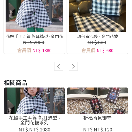
花帔手工斗篷 熊耳造型 -金門花
環保背心袋 - 金門花帔
NT$.2080
NT$.680
帔系列
會員價
會員價
NT$. 1880
NT$. 680
相關商品
花帔手工斗篷 熊耳造型 -
祈福香氛御守
金門花帔系列
NT$.NT$.2080
NT$.NT$.120