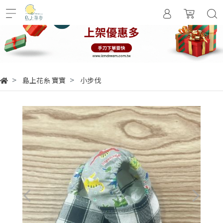
島上花糸 寶寶
小步伐