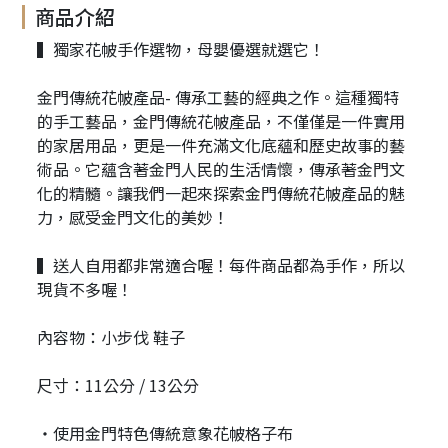
商品介紹
▍獨家花帔手作選物，母嬰優選就選它！
金門傳統花帔產品- 傳承工藝的經典之作。這種獨特
的手工藝品，金門傳統花帔產品，不僅僅是一件實用
的家居用品，更是一件充滿文化底蘊和歷史故事的藝
術品。它蘊含著金門人民的生活情懷，傳承著金門文
化的精髓。讓我們一起來探索金門傳統花帔產品的魅
力，感受金門文化的美妙！
▍送人自用都非常適合喔！每件商品都為手作，所以
現貨不多喔！
內容物：小步伐 鞋子
尺寸：11公分 / 13公分
・使用金門特色傳統意象花帔格子布