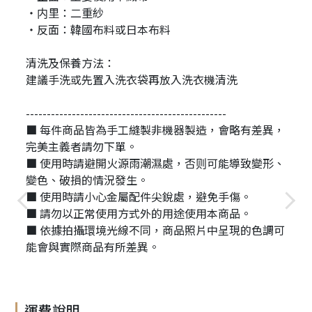
・内里：二重紗
・反面：韓國布料或日本布料
清洗及保養方法：
建議手洗或先置入洗衣袋再放入洗衣機清洗
------------------------------------------------
■ 每件商品皆為手工縫製非機器製造，會略有差異，
完美主義者請勿下單。
■ 使用時請避開火源雨潮濕處，否则可能導致變形、
變色、破損的情況發生。
■ 使用時請小心金屬配件尖銳處，避免手傷。
■ 請勿以正常使用方式外的用途使用本商品。
■ 依據拍攝環境光線不同，商品照片中呈現的色調可
能會與實際商品有所差異。
運費說明