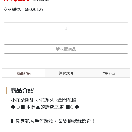
商品編號:
68020129
收藏商品
商品介紹
運費說明
付款方式
商品介紹
小花朵圍兜 小花系列 -金門花帔
◆◇■ 本商品的講究之處 ■◇◆
▍獨家花帔手作選物，母嬰優選就選它！