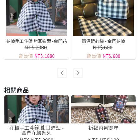
花帔手工斗篷 熊耳造型 -金門花
環保背心袋 - 金門花帔
NT$.2080
NT$.680
帔系列
會員價
會員價
NT$. 1880
NT$. 680
相關商品
花帔手工斗篷 熊耳造型 -
祈福香氛御守
金門花帔系列
NT$.NT$.2080
NT$.NT$.120