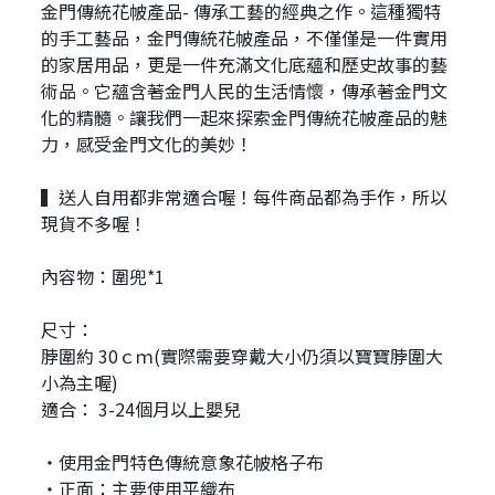
金門傳統花帔產品- 傳承工藝的經典之作。這種獨特
的手工藝品，金門傳統花帔產品，不僅僅是一件實用
的家居用品，更是一件充滿文化底蘊和歷史故事的藝
術品。它蘊含著金門人民的生活情懷，傳承著金門文
化的精髓。讓我們一起來探索金門傳統花帔產品的魅
力，感受金門文化的美妙！
▍送人自用都非常適合喔！每件商品都為手作，所以
現貨不多喔！
內容物：圍兜*1
尺寸：
脖圍約 30ｃｍ(實際需要穿戴大小仍須以寶寶脖圍大
小為主喔)
適合： 3-24個月以上嬰兒
・使用金門特色傳統意象花帔格子布
・正面：主要使用平織布