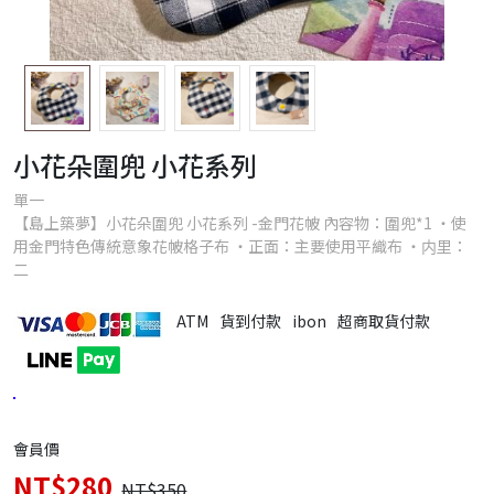
小花朵圍兜 小花系列
單一
【島上築夢】小花朵圍兜 小花系列 -金門花帔 內容物：圍兜*1 ・使
用金門特色傳統意象花帔格子布 ・正面：主要使用平織布 ・内里：
二
ATM
貨到付款
ibon
超商取貨付款
會員價
NT$280
NT$350