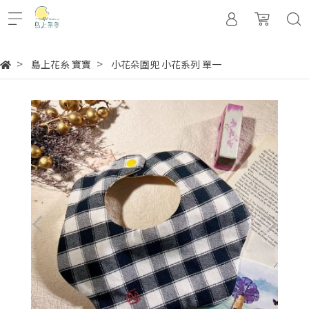
島上花糸 寶寶
小花朵圍兜 小花系列 單一