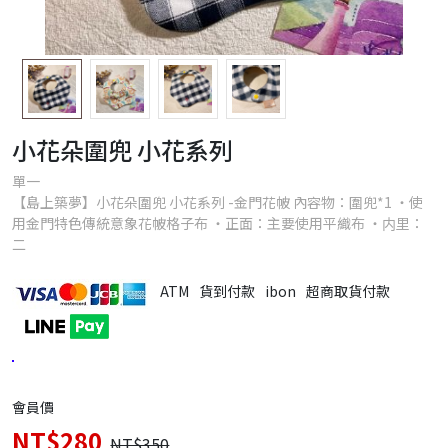
小花朵圍兜 小花系列
單一
【島上築夢】小花朵圍兜 小花系列 -金門花帔 內容物：圍兜*1 ・使
用金門特色傳統意象花帔格子布 ・正面：主要使用平織布 ・内里：
二
ATM
貨到付款
ibon
超商取貨付款
會員價
NT$280
NT$350