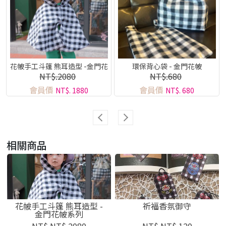
花帔手工斗篷 熊耳造型 -金門花
環保背心袋 - 金門花帔
NT$.2080
NT$.680
帔系列
會員價
會員價
NT$. 1880
NT$. 680
相關商品
花帔手工斗篷 熊耳造型 -
祈福香氛御守
金門花帔系列
NT$.NT$.2080
NT$.NT$.120