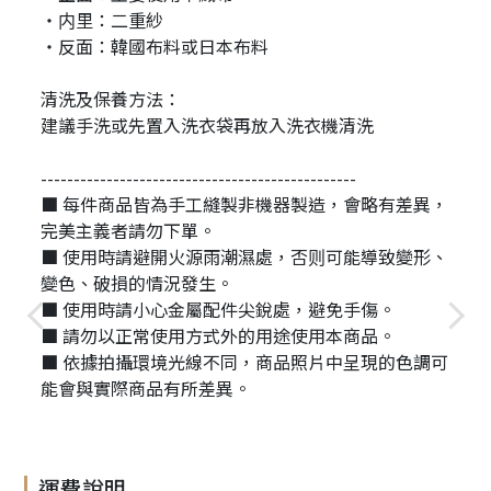
・内里：二重紗
・反面：韓國布料或日本布料
清洗及保養方法：
建議手洗或先置入洗衣袋再放入洗衣機清洗
------------------------------------------------
■ 每件商品皆為手工縫製非機器製造，會略有差異，
完美主義者請勿下單。
■ 使用時請避開火源雨潮濕處，否则可能導致變形、
變色、破損的情況發生。
■ 使用時請小心金屬配件尖銳處，避免手傷。
■ 請勿以正常使用方式外的用途使用本商品。
■ 依據拍攝環境光線不同，商品照片中呈現的色調可
能會與實際商品有所差異。
運費說明