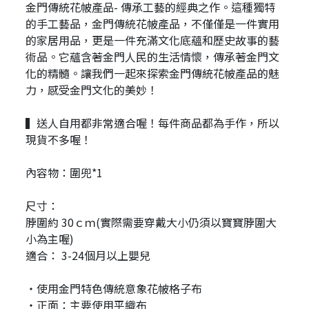
金門傳統花帔產品- 傳承工藝的經典之作。這種獨特
的手工藝品，金門傳統花帔產品，不僅僅是一件實用
的家居用品，更是一件充滿文化底蘊和歷史故事的藝
術品。它蘊含著金門人民的生活情懷，傳承著金門文
化的精髓。讓我們一起來探索金門傳統花帔產品的魅
力，感受金門文化的美妙！
▍送人自用都非常適合喔！每件商品都為手作，所以
現貨不多喔！
內容物：圍兜*1
尺寸：
脖圍約 30ｃｍ(實際需要穿戴大小仍須以寶寶脖圍大
小為主喔)
適合： 3-24個月以上嬰兒
・使用金門特色傳統意象花帔格子布
・正面：主要使用平織布