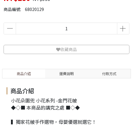
商品編號:
68020129
收藏商品
商品介紹
運費說明
付款方式
商品介紹
小花朵圍兜 小花系列 -金門花帔
◆◇■ 本商品的講究之處 ■◇◆
▍獨家花帔手作選物，母嬰優選就選它！