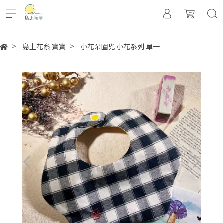
島上花糸 寶寶
小花朵圍兜 小花系列 單一