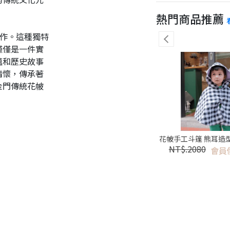
熱門商品推薦
之作。這種獨特
僅僅是一件實
蘊和歷史故事
情懷，傳承著
金門傳統花帔
環保背心袋 - 金門花帔
花帔手工斗篷 熊耳造型
NT$.680
NT$.2080
會員價
會員
NT$. 680