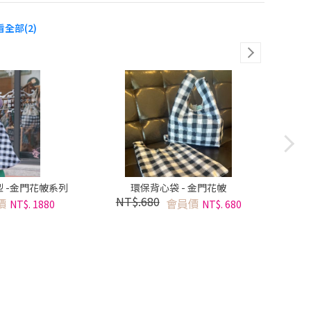
看全部(2)
 -金門花帔系列
環保背心袋 - 金門花帔
花帔
NT$.680
N
價
會員價
NT$. 1880
NT$. 680