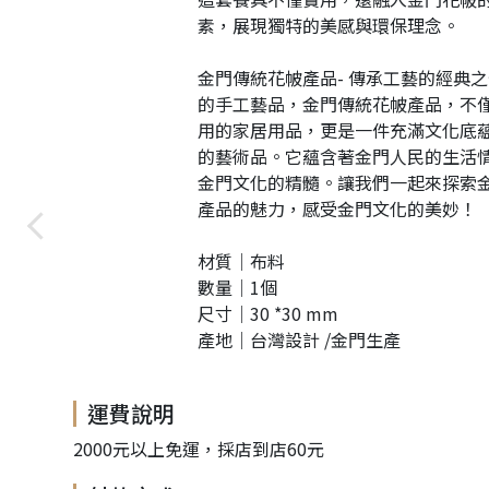
素，展現獨特的美感與環保理念。
金門傳統花帔產品- 傳承工藝的經典
的手工藝品，金門傳統花帔產品，不
用的家居用品，更是一件充滿文化底
的藝術品。它蘊含著金門人民的生活
金門文化的精髓。讓我們一起來探索
產品的魅力，感受金門文化的美妙！
材質│布料
數量│1個
花帔手工斗篷 熊耳造型 -金門花帔系列
尺寸│30 *30 mm
NT$.2080
會員價
NT$. 1880
產地│台灣設計 /金門生產
運費說明
2000元以上免運，採店到店60元