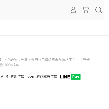
 】 ・內容物：外層，金門特色傳統意象花帔格子布 ・主要使
素色100%棉布
ATM
貨到付款
ibon
超商取貨付款