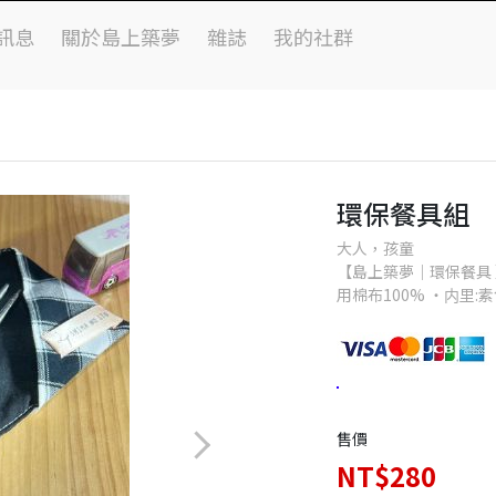
訊息
關於島上築夢
雜誌
我的社群
環保餐具組
大人，孩童
【島上築夢｜環保餐具
用棉布100% ・内里:
售價
NT$280