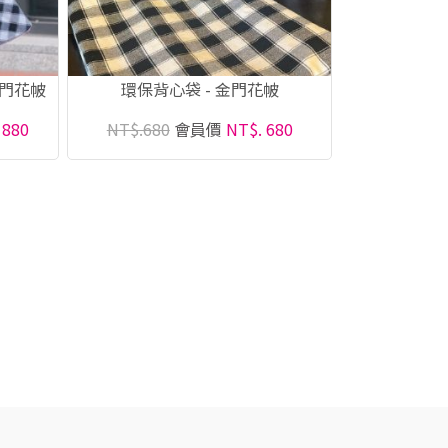
金門花帔
環保背心袋 - 金門花帔
1880
NT$.680
會員價
NT$. 680