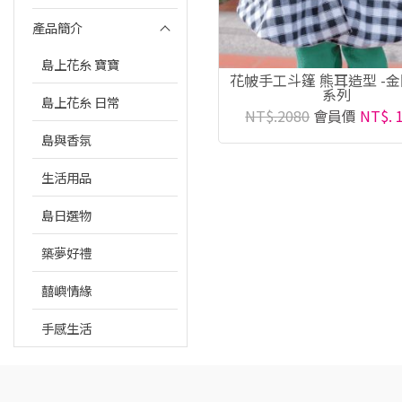
產品簡介
島上花糸 寶寶
花帔手工斗篷 熊耳造型 -
系列
島上花糸 日常
NT$.2080
會員價
NT$. 
島與香氛
生活用品
島日選物
築夢好禮
囍嶼情緣
手感生活