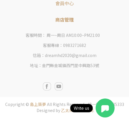
會員中心
商店管理
客服時間： 周一~周日 AM10:00~PM21:00
客服專線：0983271682
信箱：dreamhd2020@gmail.com
地址：金門縣金城鎮西門里中興路53號
Copyright ©
島上築夢
All Rights Reserved. 統一編號: 87435333
Write us
Designed by
乙太未來商業顧問
.