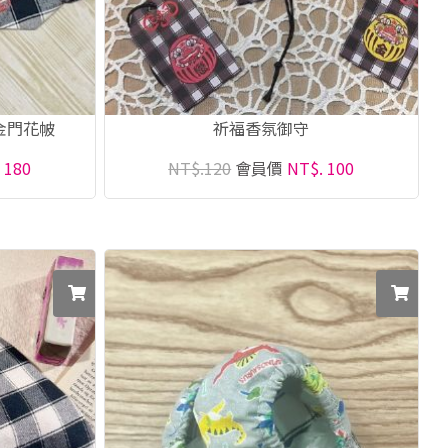
金門花帔
祈福香氛御守
 180
NT$.120
會員價
NT$. 100