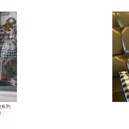
帔系列
0