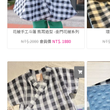
花帔手工斗篷 熊耳造型 -金門花帔系列
環
NT$.2080
會員價
NT$. 1880
NT$