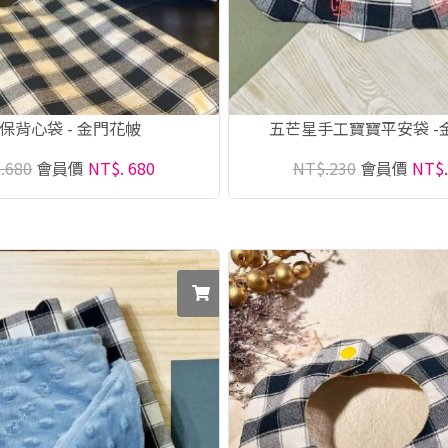
保背心袋 - 金門花帔
五芒星手工寶寶平安袋 -
.680
會員價
NT$. 680
NT$.230
會員價
NT$.