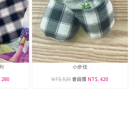
列
小步伐
 280
NT$.520
會員價
NT$. 420