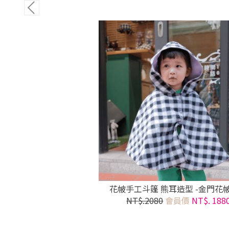
花帔手工斗篷 熊耳造型 -金門花
NT$.2080
會員價
NT$. 188