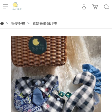
築夢好禮
喜鵲築巢彌月禮