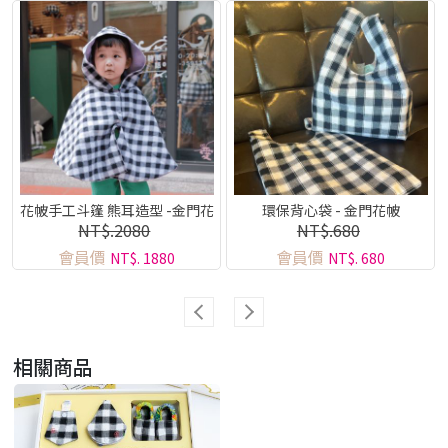
花帔手工斗篷 熊耳造型 -金門花
環保背心袋 - 金門花帔
NT$.2080
NT$.680
帔系列
會員價
會員價
NT$. 1880
NT$. 680
相關商品