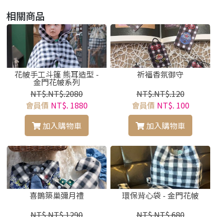
相關商品
花帔手工斗篷 熊耳造型 -
祈福香氛御守
金門花帔系列
NT$.NT$.2080
NT$.NT$.120
會員價
NT$. 1880
會員價
NT$. 100
加入購物車
加入購物車
喜鵲築巢彌月禮
環保背心袋 - 金門花帔
NT$.NT$.1290
NT$.NT$.680