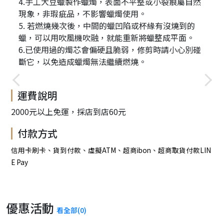
4.手工大豆蠟製作蠟燭，表面不平整或小裂痕屬自然
現象，非瑕疵品，不影響蠟燭使用。
5. 若燃燒幾次後，中間的蠟凹陷或杯緣有沒燒到的
蠟，可以用吹風機吹融，就能重新將蠟整成平面。
6.已使用過的燭芯會偏硬且脆弱，修剪時請小心別碰
斷它，以免造成蠟燭無法繼續燃燒。
運費說明
2000元以上免運，採店到店60元
付款方式
信用卡刷卡、貨到付款、虛擬ATM、超商ibon、超商取貨付款LIN
E Pay
優惠活動
看全部(0)