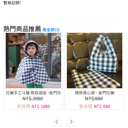
暫無記錄!
熱門商品推薦
看全部(2)
花帔手工斗篷 熊耳造型 -金門花
環保背心袋 - 金門花帔
NT$.2080
NT$.680
帔系列
會員價
會員價
NT$. 1880
NT$. 680