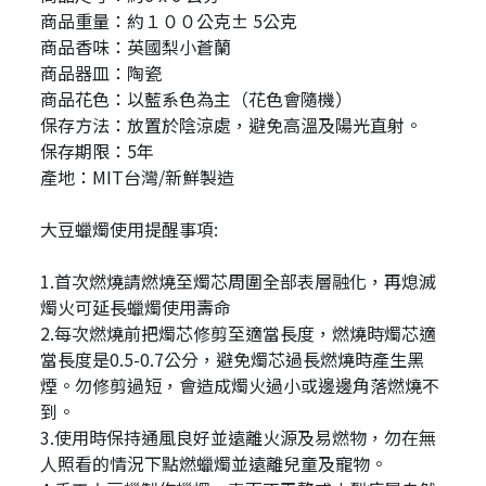
商品重量：約１００公克± 5公克
商品香味：英國梨小蒼蘭
商品器皿：陶瓷
商品花色：以藍系色為主（花色會隨機）
保存方法：放置於陰涼處，避免高溫及陽光直射。
保存期限：5年
產地：MIT台灣/新鮮製造
大豆蠟燭使用提醒事項:
1.首次燃燒請燃燒至燭芯周圍全部表層融化，再熄滅
燭火可延長蠟燭使用壽命
2.每次燃燒前把燭芯修剪至適當長度，燃燒時燭芯適
當長度是0.5-0.7公分，避免燭芯過長燃燒時產生黑
煙。勿修剪過短，會造成燭火過小或邊邊角落燃燒不
到。
3.使用時保持通風良好並遠離火源及易燃物，勿在無
人照看的情況下點燃蠟燭並遠離兒童及寵物。