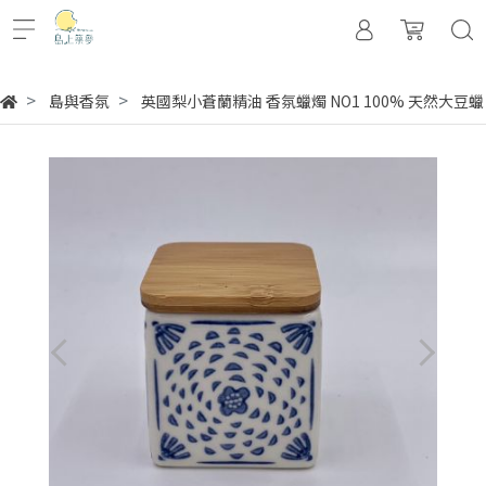
島與香氛
英國梨小蒼蘭精油 香氛蠟燭 NO1 100% 天然大豆蠟