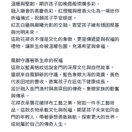
溫暖與堅韌，期許孩子如晚霞般燦爛多彩。
融入廟會的喜慶色彩，紅燈籠與橙香火化為一場迷你
祈福儀式，祝願孩子平安順遂。
紅瓦白牆與晨曦光影的交融，寄望孩子擁有穩固根基
與光明未來。
這款花襟衣不僅是文化的象徵，更是傳遞愛與祝福的
禮物，讓新生命被溫暖包圍，充滿希望與幸福。
風獅守護著新生命的祝福
這款以藍黃格紋述說金門的深厚文化與自然故事。
靈感來自風獅爺的守護，藍色象徵大海的寬廣，黃色
代表田地的豐收，寄寓孩子在庇佑下健康成長。
設計融入金門漁村與高粱田的傳奇，象徵家族的勤奮
與傳承。
花襟衣承襲花帔拼布工藝之美，宛如一件手工藝術
品，這款衣物承載文化與祝福，期望孩子未來如同金
門的年輕人，帶著夢想勇敢啟航，探索更大的世界，
成就屬於自己的傳奇人生。