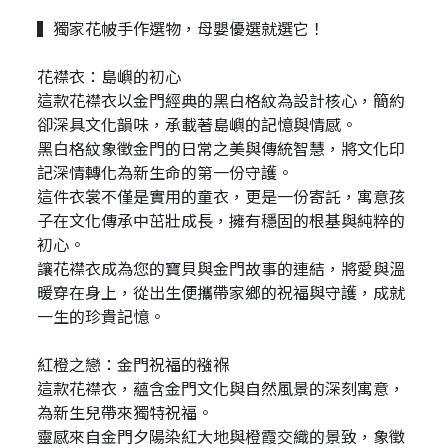
▍獨家花帔手作選物，母嬰優選就選它！
花襟衣：島嶼的初心
這款花襟衣以金門經典的黑白格紋為設計核心，簡約
卻深具文化韻味，承載著島嶼的記憶與情感。
黑白格紋象徵金門的日常之美與傳統智慧，將文化印
記深情轉化為新生命的第一份守護。
這件衣裳不僅是實用的童衣，更是一份寄託，寓意孩
子在文化傳承中茁壯成長，擁有穩固的根基與純粹的
初心。
讓花襟衣成為您的寶貝與金門故事的連結，將愛與溫
暖穿在身上，從出生便攜帶家鄉的祝福與守護，成就
一生的珍貴記憶。
紅橙之戀：金門祝福的襁褓
這款花襟衣，蘊含金門文化與自然風景的深刻寓意，
為新生兒帶來獨特祝福。
靈感來自金門夕陽染紅大地與橙霞交織的景致，象徵