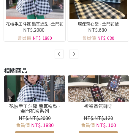
花帔手工斗篷 熊耳造型 -金門花
環保背心袋 - 金門花帔
NT$.2080
NT$.680
帔系列
會員價
會員價
NT$. 1880
NT$. 680
相關商品
花帔手工斗篷 熊耳造型 -
祈福香氛御守
金門花帔系列
NT$.NT$.2080
NT$.NT$.120
會員價
NT$. 1880
會員價
NT$. 100