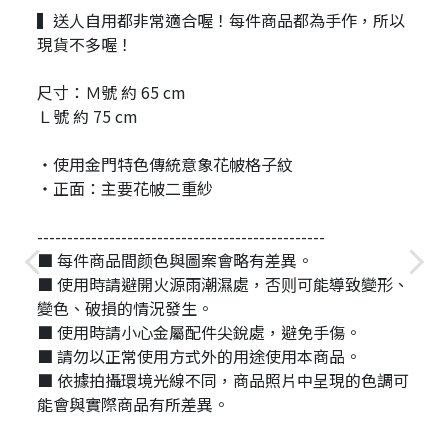
▍送人自用都非常適合喔！每件商品都為手作，所以
現貨不多喔！
尺寸：Ｍ號 約 65 cm
Ｌ號 約 75 cm
・使用金門特色傳統意象花帔格子紋
・正面：主要花帔二重紗
------------------------------------------------
■ 每件商品間颜色與圖案會略有差異。
■ 使用時請避開火源雨潮濕處，否则可能導致變形、
變色、破損的情況發生。
■ 使用時請小心金屬配件尖銳處，避免手傷。
■ 請勿以正常使用方式外的用途使用本商品。
■ 依據拍攝環境光線不同，商品照片中呈現的色調可
能會與實際商品有所差異。