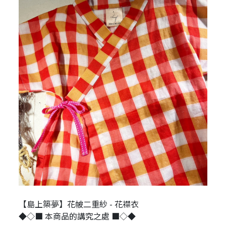
【島上築夢】花帔二重紗 - 花襟衣
◆◇■ 本商品的講究之處 ■◇◆