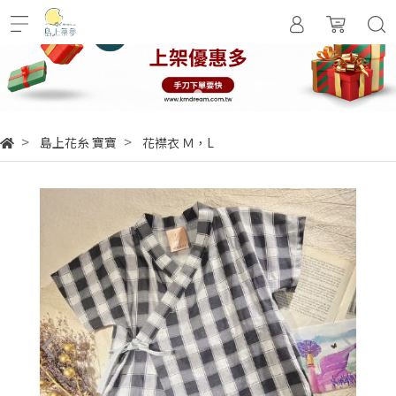
島上花糸 寶寶
花襟衣 Ｍ，L